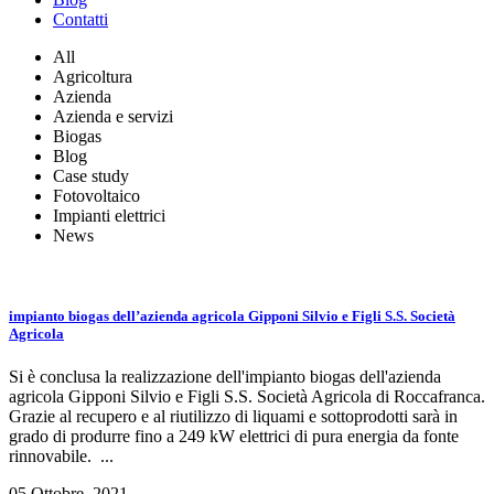
Contatti
All
Agricoltura
Azienda
Azienda e servizi
Biogas
Blog
Case study
Fotovoltaico
Impianti elettrici
News
impianto biogas dell’azienda agricola Gipponi Silvio e Figli S.S. Società
Agricola
Si è conclusa la realizzazione dell'impianto biogas dell'azienda
agricola Gipponi Silvio e Figli S.S. Società Agricola di Roccafranca.
Grazie al recupero e al riutilizzo di liquami e sottoprodotti sarà in
grado di produrre fino a 249 kW elettrici di pura energia da fonte
rinnovabile. ...
05 Ottobre, 2021