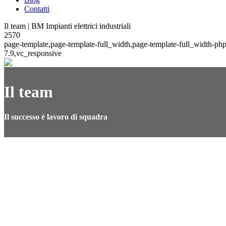
Contatti
Il team | BM Impianti elettrici industriali
2570
page-template,page-template-full_width,page-template-full_width-p
7.9,vc_responsive
Il team
Il successo è lavoro di squadra