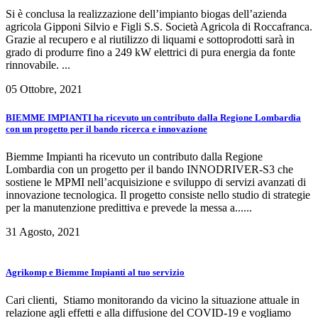
Si è conclusa la realizzazione dell’impianto biogas dell’azienda
agricola Gipponi Silvio e Figli S.S. Società Agricola di Roccafranca.
Grazie al recupero e al riutilizzo di liquami e sottoprodotti sarà in
grado di produrre fino a 249 kW elettrici di pura energia da fonte
rinnovabile. ...
05 Ottobre, 2021
BIEMME IMPIANTI ha ricevuto un contributo dalla Regione Lombardia
con un progetto per il bando ricerca e innovazione
Biemme Impianti ha ricevuto un contributo dalla Regione
Lombardia con un progetto per il bando INNODRIVER-S3 che
sostiene le MPMI nell’acquisizione e sviluppo di servizi avanzati di
innovazione tecnologica. Il progetto consiste nello studio di strategie
per la manutenzione predittiva e prevede la messa a......
31 Agosto, 2021
Agrikomp e Biemme Impianti al tuo servizio
Cari clienti, Stiamo monitorando da vicino la situazione attuale in
relazione agli effetti e alla diffusione del COVID-19 e vogliamo