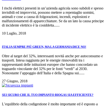
I rischi elettrici presenti in un’azienda agricola sono subdoli e spesso
invisibili ed improvvisi, possono mettere a repentaglio uomini,
animali e cose a causa di folgorazioni, incendi, esplosioni e
malfunzionamenti di apparecchiature. Se da un lato la causa principe
di incidente elettrico è la cosiddetta......
10 Luglio, 2018
ITALIA SEMPRE PIÙ GREEN, MA LA GERMANIA DICE NO!
Oltre al target del 32%, interessanti novità anche per autoconsumo e
trasporti. Intesa raggiunta per le energie rinnovabili tra i
rappresentanti delle istituzioni europee che hanno concordato un
traguardo vincolante del 32% per le fonti “verdi” al 2030.
Nonostante l’appoggio dell’Italia e della Spagna sui......
27 Giugno, 2018
SEI SICURO CHE IL TUO IMPIANTO BIOGAS SIA EFFICIENTE?
L’equilibrio della codigestione è molto importante ed è esposto a