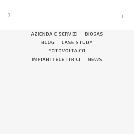
ALL
AGRICOLTURA
AZIENDA
AZIENDA E SERVIZI
BIOGAS
BLOG
CASE STUDY
FOTOVOLTAICO
IMPIANTI ELETTRICI
NEWS
FIERAGRICOLA 2022
Siamo lieti di informarvi che dal 2 al
5 marzo 2022 saremo presenti alla
115ª edizione della rassegna
internazionale di agricoltura che si