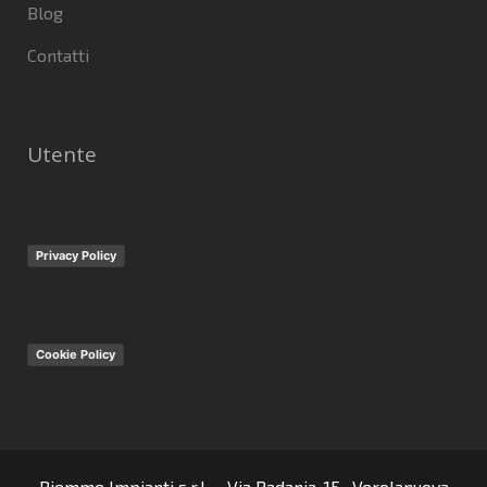
Blog
Contatti
Utente
Privacy Policy
Cookie Policy
Biemme Impianti s.r.l. – Via Padania, 15 -Verolanuova