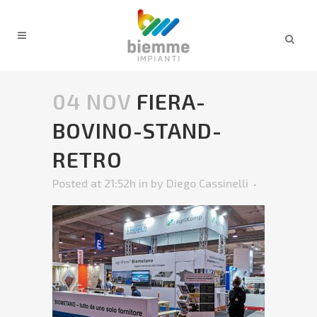
04 NOV
FIERA-
BOVINO-STAND-
RETRO
Posted at 21:52h
in
by
Diego Cassinelli