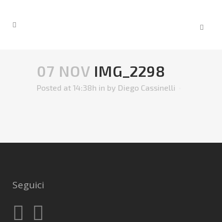
07 NOV
IMG_2298
Posted at 14:38h
in
by
Diego Cassinelli
Seguici