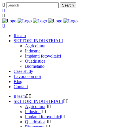
Il team
SETTORI INDUSTRIALI
Agricoltura
Industria
Impianti fotovoltaici
Quadristica
Biometano
Case study
Lavora con noi
Blog
Contatti
Il team
SETTORI INDUSTRIALI
Agricoltura
Industria
Impianti fotovoltaici
Quadristica
Biometano