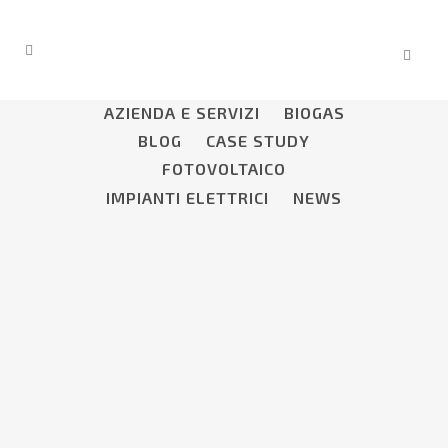
ALL
AGRICOLTURA
AZIENDA
AZIENDA E SERVIZI
BIOGAS
BLOG
CASE STUDY
FOTOVOLTAICO
IMPIANTI ELETTRICI
NEWS
FOTOVOLTAICO: I PROBLEMI CHE
TI FANNO SPRECARE DENARO
Sei impegnato tutto il giorno ad
organizzare le attività aziendali,
incontrare clienti e non hai quasi il
tempo per pranzare? Non hai idea