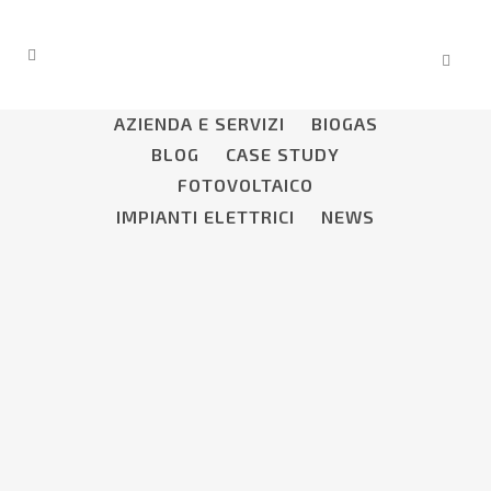
ALL
AGRICOLTURA
AZIENDA
AZIENDA E SERVIZI
BIOGAS
BLOG
CASE STUDY
FOTOVOLTAICO
IMPIANTI ELETTRICI
NEWS
DA BIOGAS A BIOMETANO È IL
FUTURO
Il biometano è formato
prevalentemente da metano (CH4), il
biogas viene trattato, purificato e
sottoposto ad ugrading, in pratica