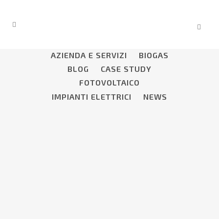
ALL
AGRICOLTURA
AZIENDA
AZIENDA E SERVIZI
BIOGAS
BLOG
CASE STUDY
FOTOVOLTAICO
IMPIANTI ELETTRICI
NEWS
BIEMME IMPIANTI: 35 ANNI DI
ESPERIENZA AL TUO SERVIZIO IN
MOLTEPLICI SETTORI
Nel mondo in continua evoluzione
dell'energia, l'esperienza è un valore
prezioso. Noi da oltre tre decenni ci
impegniamo a rendere il futuro più