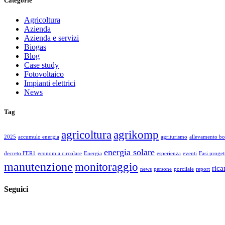
Categorie
Agricoltura
Azienda
Azienda e servizi
Biogas
Blog
Case study
Fotovoltaico
Impianti elettrici
News
Tag
agricoltura
agrikomp
2025
accumulo energia
agriturismo
allevamento bov
energia solare
decreto FER1
economia circolare
Energia
esperienza
eventi
Fasi proget
manutenzione
monitoraggio
ric
news
persone
porcilaie
report
Seguici