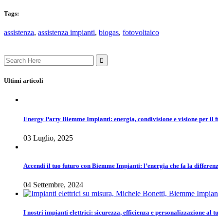
Tags:
assistenza
,
assistenza impianti
,
biogas
,
fotovoltaico
Search
for:
Ultimi articoli
Energy Party Biemme Impianti: energia, condivisione e visione per il 
03 Luglio, 2025
Accendi il tuo futuro con Biemme Impianti: l’energia che fa la differen
04 Settembre, 2024
I nostri impianti elettrici: sicurezza, efficienza e personalizzazione al 