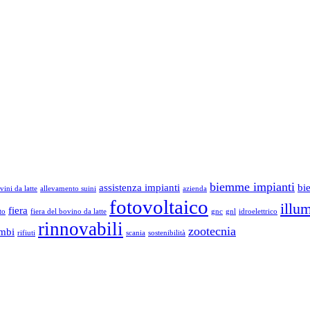
biemme impianti
assistenza impianti
bi
ini da latte
allevamento suini
azienda
fotovoltaico
illu
fiera
to
fiera del bovino da latte
gnc
gnl
idroelettrico
rinnovabili
zootecnia
ambi
rifiuti
scania
sostenibilità