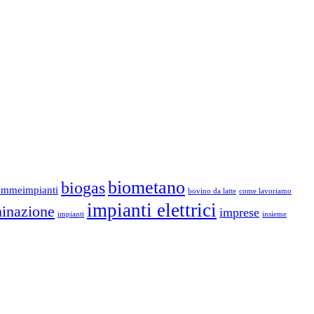
biometano
biogas
emmeimpianti
bovino da latte
come lavoriamo
impianti elettrici
minazione
imprese
impianti
insieme