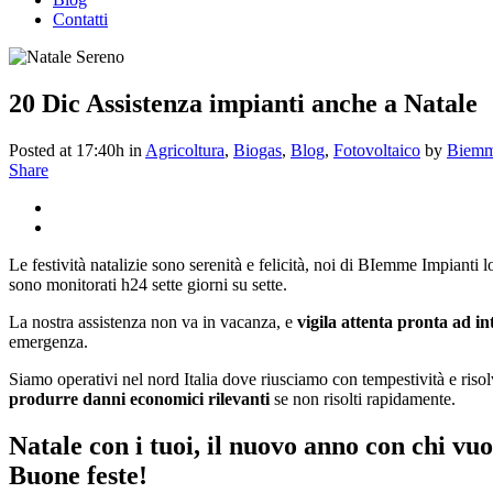
Contatti
20 Dic
Assistenza impianti anche a Natale
Posted at 17:40h
in
Agricoltura
,
Biogas
,
Blog
,
Fotovoltaico
by
Biemm
Share
Le festività natalizie sono serenità e felicità, noi di BIemme Impianti l
sono monitorati h24 sette giorni su sette.
La nostra assistenza non va in vacanza, e
vigila attenta pronta ad i
emergenza.
Siamo operativi nel nord Italia dove riusciamo con tempestività e risol
produrre danni economici rilevanti
se non risolti rapidamente.
Natale con i tuoi, il nuovo anno con chi vuo
Buone feste!