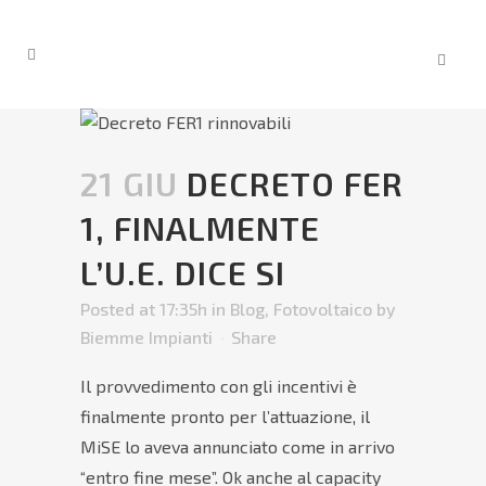
21 GIU
DECRETO FER
1, FINALMENTE
L’U.E. DICE SI
Posted at 17:35h
in
Blog
,
Fotovoltaico
by
Biemme Impianti
Share
Il provvedimento con gli incentivi è
finalmente pronto per l’attuazione, il
MiSE lo aveva annunciato come in arrivo
“entro fine mese”. Ok anche al capacity