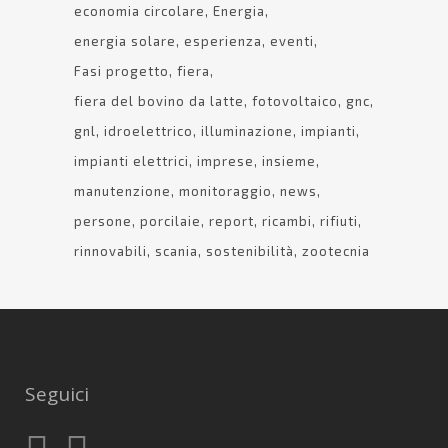
economia circolare
Energia
energia solare
esperienza
eventi
Fasi progetto
fiera
fiera del bovino da latte
fotovoltaico
gnc
gnl
idroelettrico
illuminazione
impianti
impianti elettrici
imprese
insieme
manutenzione
monitoraggio
news
persone
porcilaie
report
ricambi
rifiuti
rinnovabili
scania
sostenibilità
zootecnia
Seguici