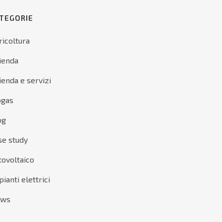
TEGORIE
ricoltura
ienda
ienda e servizi
ogas
og
se study
tovoltaico
ianti elettrici
ews