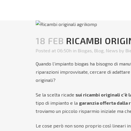
18 FEB
RICAMBI ORIGI
Posted at 06:50h
in
Biogas
,
Blog
,
News
by
Bi
Quando l’impianto biogas ha bisogno di manut
riparazioni improvvisate, cercare di adattare 
originali?
Se la scelta ricade
sui ricambi originali c’è
tipo di impianto e la
garanzia offerta dalla 
troviamo un piccolo risparmio iniziale ma ch
Le cose però non sono proprio così lineari in 