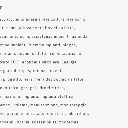
G
25
accumulo energia
agricoltura
agrikomp
riturismo
allevamento bovini da latte
levamento suini
assistenza impianti
azienda
emme impianti
biemmeimpianti
biogas
ometano
bovino da latte
come lavoriamo
creto FER1
economia circolare
Energia
ergia solare
esperienza
eventi
si progetto
fiera
fiera del bovino da latte
tovoltaico
gnc
gnl
idroelettrico
luminazione
impianti
impianti elettrici
prese
insieme
manutenzione
monitoraggio
ws
persone
porcilaie
report
ricambi
rifiuti
– 9362522 – Fax 030-992263
novabili
scania
sostenibilità
zootecnia