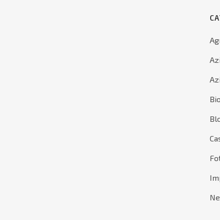
CA
Ag
Az
Az
Bi
Bl
Ca
Utente
IGAZIONE
Fo
eam
Privacy Policy
Imp
TORI INDUSTRIALI
Cookie Policy
ricoltura
N
dustria