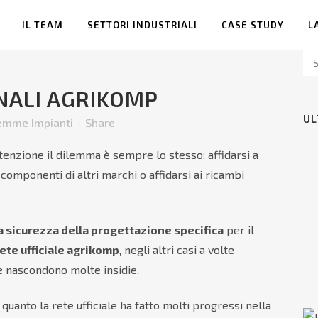
IL TEAM
SETTORI INDUSTRIALI
CASE STUDY
L
NALI AGRIKOMP
UL
emme Impianti
Share
enzione il dilemma è sempre lo stesso: affidarsi a
componenti di altri marchi o affidarsi ai ricambi
 la sicurezza della progettazione specifica
per il
rete ufficiale agrikomp
, negli altri casi a volte
e nascondono molte insidie.
quanto la rete ufficiale ha fatto molti progressi nella