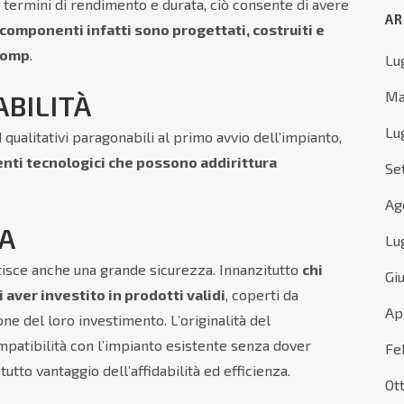
n termini di rendimento e durata, ciò consente di avere
AR
i componenti infatti sono progettati, costruiti e
iKomp
.
Lu
Ma
ABILITÀ
Lu
 qualitativi paragonabili al primo avvio dell’impianto,
nti tecnologici che possono addirittura
Se
Ag
ZA
Lu
ntisce anche una grande sicurezza. Innanzitutto
chi
Gi
i aver investito in prodotti validi
, coperti da
Ap
ne del loro investimento. L’originalità del
atibilità con l’impianto esistente senza dover
Fe
utto vantaggio dell’affidabilità ed efficienza.
Ot