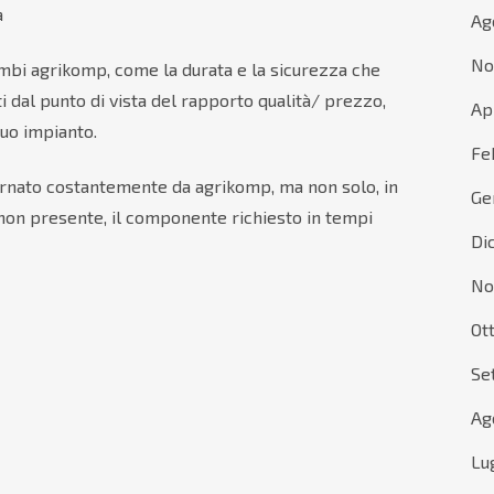
à
Ag
No
cambi agrikomp, come la durata e la sicurezza che
i dal punto di vista del rapporto qualità/ prezzo,
Ap
tuo impianto.
Fe
iornato costantemente da agrikomp, ma non solo, in
Ge
e non presente, il componente richiesto in tempi
Di
No
Ot
Se
Ag
Lu