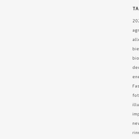
TA
ianti fotovoltaici
20
adristica
ag
ometano
al
bi
 study
bi
ra con noi
de
g
en
Fa
atti
fo
il
im
ne
Via Padania, 15 -Verolanuova (BS) – PI 03261480986 – Tel 030 
rin