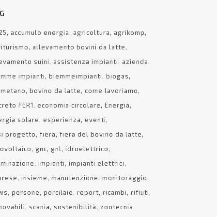
G
25
accumulo energia
agricoltura
agrikomp
riturismo
allevamento bovini da latte
levamento suini
assistenza impianti
azienda
emme impianti
biemmeimpianti
biogas
ometano
bovino da latte
come lavoriamo
creto FER1
economia circolare
Energia
ergia solare
esperienza
eventi
si progetto
fiera
fiera del bovino da latte
tovoltaico
gnc
gnl
idroelettrico
luminazione
impianti
impianti elettrici
prese
insieme
manutenzione
monitoraggio
ws
persone
porcilaie
report
ricambi
rifiuti
– 9362522 – Fax 030-992263
novabili
scania
sostenibilità
zootecnia