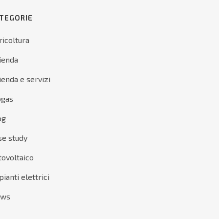
TEGORIE
ricoltura
ienda
ienda e servizi
ogas
og
se study
tovoltaico
ianti elettrici
ews