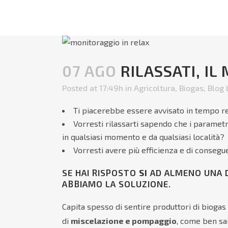
07 AGO
RILASSATI, IL
Posted at 17:49h
in
Agricoltura
,
Biogas
,
Blog
Ti piacerebbe essere avvisato in tempo re
Vorresti rilassarti sapendo che i parametr
in qualsiasi momento e da qualsiasi località?
Vorresti avere più efficienza e di conseg
SE HAI RISPOSTO
SI
AD ALMENO UNA 
ABBIAMO LA SOLUZIONE.
Capita spesso di sentire produttori di biogas
di
miscelazione e pompaggio
, come ben sa