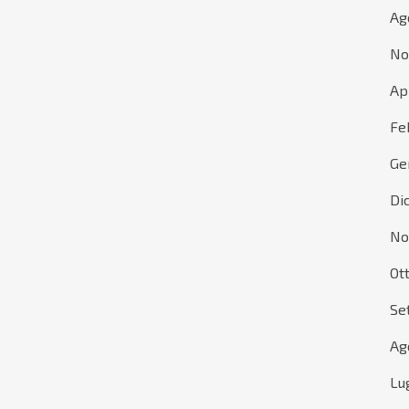
Ag
No
Ap
Fe
Ge
Di
No
Ot
Se
Ag
Lu