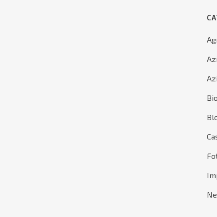
CA
Ag
Az
Az
Bi
Bl
Ca
Utente
IGAZIONE
Fo
eam
Privacy Policy
Imp
TORI INDUSTRIALI
Cookie Policy
ricoltura
N
dustria