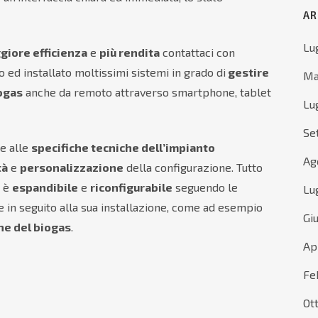
AR
Lu
giore efficienza
e
più rendita
contattaci con
to ed installato moltissimi sistemi in grado di
gestire
Ma
iogas
anche da remoto attraverso smartphone, tablet
Lu
Se
se alle
specifiche tecniche dell’impianto
Ag
tà
e
personalizzazione
della configurazione. Tutto
, è
espandibile
e
riconfigurabile
seguendo le
Lu
 in seguito alla sua installazione, come ad esempio
Gi
ne del biogas
.
Ap
Fe
Ot