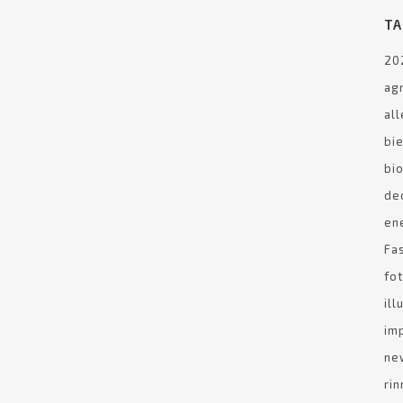
TA
ianti fotovoltaici
20
adristica
ag
ometano
al
bi
 study
bi
ra con noi
de
g
en
Fa
atti
fo
il
im
ne
Via Padania, 15 -Verolanuova (BS) – PI 03261480986 – Tel 030 
rin